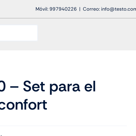
Móvil: 997940226 | Correo: info@testo.co
0 – Set para el
 confort