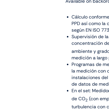
Available on backor
Cálculo conforme 
PPD así como la c
según EN ISO 77
Supervisión de la 
concentración d
ambiente y grado 
medición a largo 
Programas de medi
la medición con 
instalaciones del
de datos de medi
En el set: Medido
de CO
(con emp
2
turbulencia con 