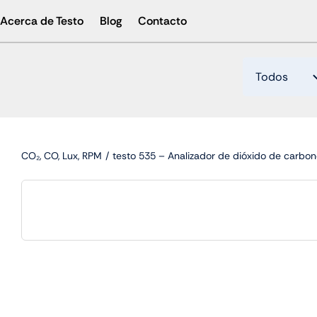
Skip
Acerca de Testo
Blog
Contacto
to
content
CO₂, CO, Lux, RPM
testo 535 – Analizador de dióxido de carbon