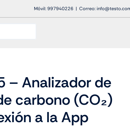
Móvil: 997940226 | Correo: info@testo.co
5 – Analizador de
 de carbono (CO₂)
xión a la App