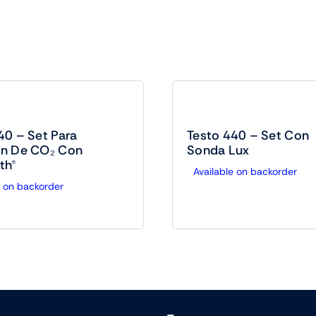
40 – Set Para
Testo 440 – Set Con
ón De CO₂ Con
Sonda Lux
th®
Available on backorder
e on backorder