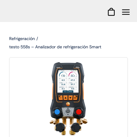
Skip
to
content
Refrigeración
testo 558s – Analizador de refrigeración Smart