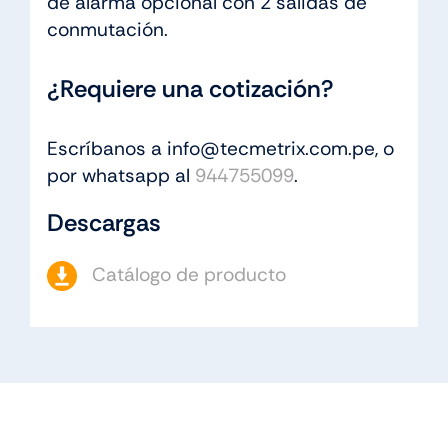
de alarma opcional con 2 salidas de
conmutación.
¿Requiere una cotización?
Escríbanos a info@tecmetrix.com.pe, o
por whatsapp al
944755099
.
Descargas
Catálogo de producto