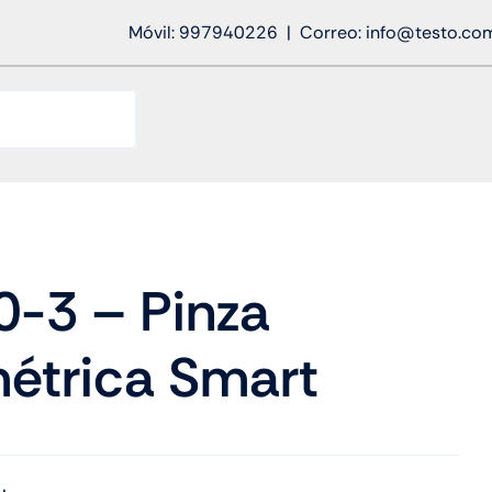
Móvil: 997940226 | Correo: info@testo.co
0-3 – Pinza
étrica Smart