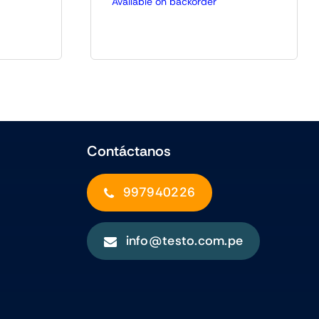
Available on backorder
Contáctanos
997940226
info@testo.com.pe