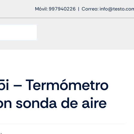
Móvil: 997940226 | Correo: info@testo.co
5i – Termómetro
con sonda de aire