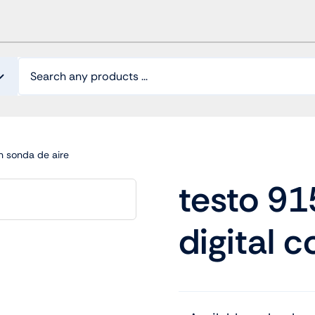
n sonda de aire
testo 91
digital 