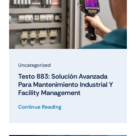
Uncategorized
Testo 883: Solución Avanzada
Para Mantenimiento Industrial Y
Facility Management
Continue Reading