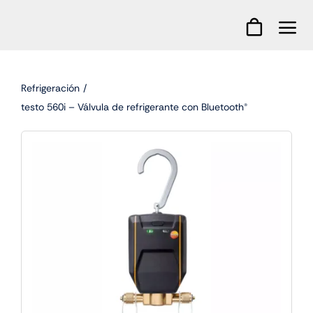
Skip
to
content
Refrigeración
testo 560i – Válvula de refrigerante con Bluetooth®