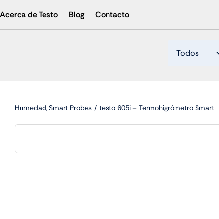
Skip
Acerca de Testo
Blog
Contacto
to
content
Humedad
Smart Probes
testo 605i – Termohigrómetro Smart