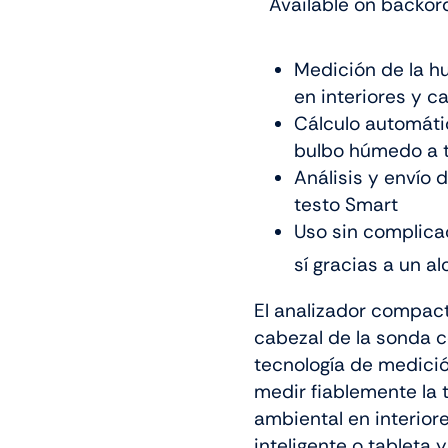
Available on backor
Medición de la h
en interiores y c
Cálculo automáti
bulbo húmedo a t
Análisis y envío 
testo Smart
Uso sin complica
sí gracias a un a
El analizador compac
cabezal de la sonda c
tecnología de medición
medir fiablemente la
ambiental en interior
inteligente o tableta 