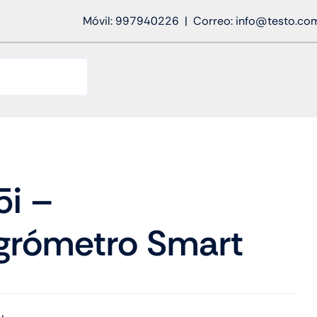
Móvil: 997940226 | Correo: info@testo.co
5i –
grómetro Smart